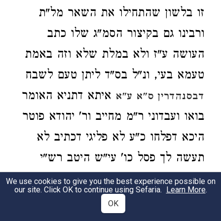
זו בלשון שהתחילו את השאר מל"ת
ורבינו גם בקיצור הסמ"ג שלו כתב
העושה ע"ז ולא במלת שלא וזה באמת
טעמא בעי, ונ"ל בס"ד ליתן טעם לשבח
איתא דתניא האומר
דבסנהדרין ס"א ע"א
בואו ועבדוני ר"מ מחייב ור' יהודא פוטר
היכא דפלחו כ"ע לא פליגי דכתיב לא
תעשה לך פסל כו' עי"ש היטב רש"י
ותוס' והיד רמה ז"ל כתב וז"ל היכא
We use cookies to give you the best experience possible on
our site. Click OK to continue using Sefaria.
Learn More
.
דפלחוה כ"ע לא פליגי דחייב דכתיב לא
OK