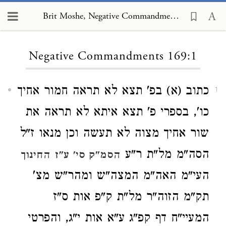
Brit Moshe, Negative Commandments 169:1
Loading...
Negative Commandments 169:1
כתוב (א) בפ' תצא לא תראה חמור אחיך
1
כו', בספרי פ' תצא איתא לא תראה את
שור אחיך מצוה לא תעשה וכן מנאו ז"ל
הסה"מ מל"ת ר"ע
הסמ"ק סי' ע"ז
החינוך
העי"מ האה"מ המצה"ש ומהר"ש מצ'
תק"מ הזוה"ר מל"ת ק"פ אות ס"ז
המעיי"ח דף קפ"ג ע"א אות י"ג, והפרטי