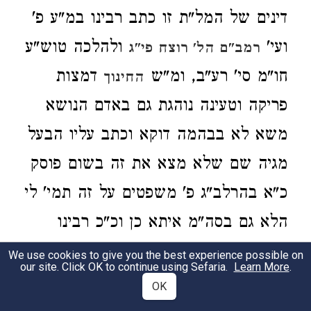
דינים של המל"ת זו כתב רבינו במ"ע פ'
ועי'
ולהלכה טוש"ע
רמב"ם הל' רוצח פי"ג
חו"מ סי' רע"ב, ומ"ש
דמצות
החינוך
פריקה וטעינה נוהגת גם באדם הנושא
משא לא בבהמה דוקא וכתב עליו הבעל
מגיה שם שלא מצא את זה בשום פוסק
כ"א בהרלב"ג פ' משפטים על זה תמי' לי
הלא גם בסה"מ איתא כן וכ"כ רבינו
ברמזיו רמז מ"ע פ' וגם מצאתי בנר
We use cookies to give you the best experience possible on
our site. Click OK to continue using Sefaria.
Learn More
.
מצוה סי' י"א אות צ"ו שג"כ עמד עליו
OK