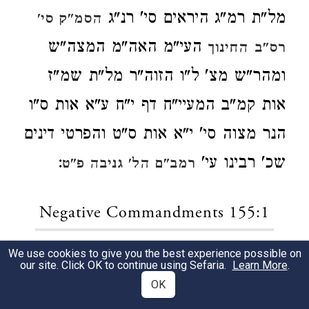
מל"ת רמ"ג היראים סי' רנ"ג
הסמ"ק סי'
העי"מ האה"מ המצה"ש
רס"ב
החינוך
ומהר"ש מצ' ל"ו הזוה"ר מל"ת שמ"ז
אות קמ"ב המעיי"ח דף י"ח ע"א אות ס"ו
הנר מצוה סי' י"א אות ס"ט והפרטי דינים
שכ' רבינו עי'
:
רמב"ם הל' גניבה פ"ט
Negative Commandments 155:1
We use cookies to give you the best experience possible on
בפ' (א)
כתוב לא תגנוב כו',
קדושים
1
our site. Click OK to continue using Sefaria.
Learn More
.
OK
במכילת' פ' יתרו פרשה ח' ובספרא פ'