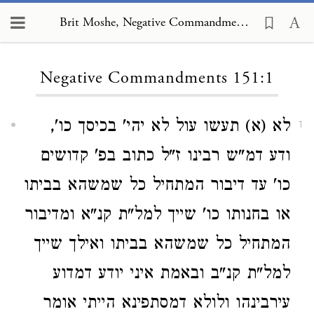
Brit Moshe, Negative Commandments 151:1
Loading...
Negative Commandments 151:1
לא (א) תעשו עול לא יהי' בכיסך כו',
1
ודע דמ"ש רבינו ז"ל כתוב בפ' קדושים
כו' עד דיבור המתחיל כל שמשהא בביתו
או בחנותו כו' שייך למל"ת קנ"א ומדיבור
המתחיל כל שמשהא בביתו ואילך שייך
למל"ת קנ"ב ובאמת איני יודע דמדוע
עירבינהו ולולא דמסתפינא הייתי אומר