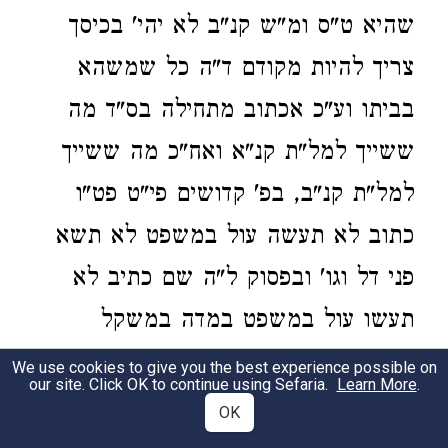
שהיא ט"ס ומ"ש קנ"ב לא יהי' בכיסך
צריך להיות מקודם ד"ה כל שמשהא
בביתו וע"כ אכתוב מתחילה בס"ד מה
ששייך למל"ת קנ"א ואח"כ מה ששייך
למל"ת קנ"ב, בפ' קדושים פי"ט פט"ו
כתוב לא תעשה עול במשפט לא תשא
פני דל וגו' ובפסוק ל"ה שם כתיב לא
תעשו עול במשפט במדה במשקל
ובמשורה ואת זה צריך למידע דהפסוק
We use cookies to give you the best experience possible on
our site. Click OK to continue using Sefaria.
Learn More
.
ט"ו אזהרה על הדיין דסיפא דקרא בצדק
OK