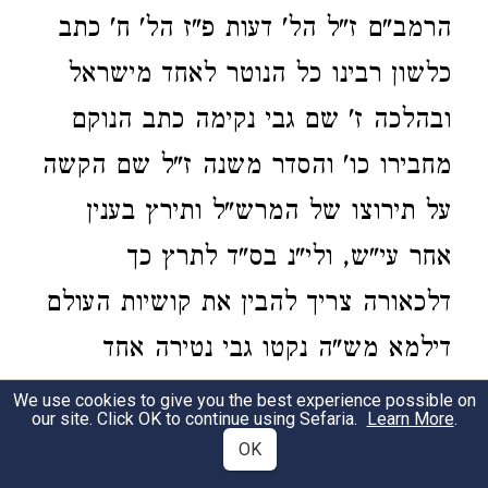
הרמב"ם ז"ל הל' דעות פ"ז הל' ח' כתב
כלשון רבינו כל הנוטר לאחד מישראל
ובהלכה ז' שם גבי נקימה כתב הנוקם
מחבירו כו' והסדר משנה ז"ל שם הקשה
על תירוצו של המרש"ל ותירץ בענין
אחר עי"ש, ולי"נ בס"ד לתרץ כך
דלכאורה צריך להבין את קושיות העולם
דילמא מש"ה נקטו גבי נטירה אחד
מישראל כדי לאשמעינן דלאו זה אינו
We use cookies to give you the best experience possible on
our site. Click OK to continue using Sefaria.
Learn More
.
נוהג אלא בישראל אבל לא בעכו"ם
OK