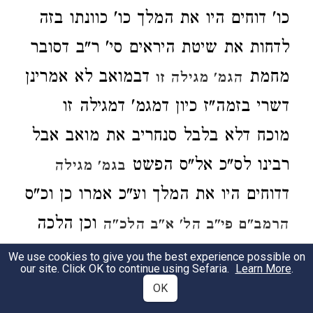
כו' דוחים היו את המלך כו' כוונתו בזה
לדחות את שיטת היראים סי' ר"ב דסובר
מחמת
דבמואב לא אמרינן
הגמ' מגילה זו
דשרי בזמה"ז כיון דמגמ' דמגילה זו
מוכח דלא בלבל סנחריב את מואב אבל
רבינו לס"כ אל"ס הפשט
בגמ' מגילה
דדוחים היו את המלך וע"כ אמרו כן וכ"ס
וכן הלכה
הרמב"ם פי"ב הל' א"ב הלכ"ה
בטוש"ע אה"ע סי' ד' אלא לענין מצרי
We use cookies to give you the best experience possible on
our site. Click OK to continue using Sefaria.
Learn More
.
הביא המחבר שני דעות:
OK