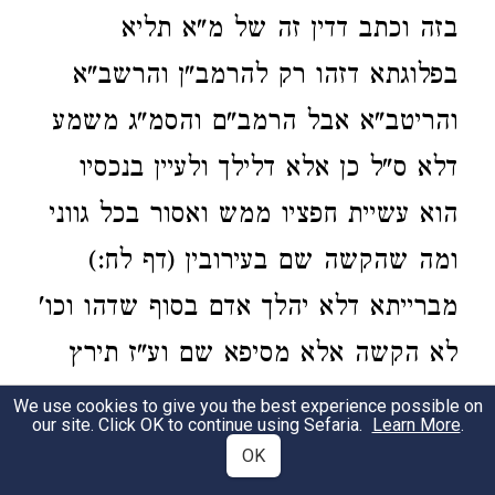
בזה וכתב דדין זה של מ"א תליא
בפלוגתא דזהו רק להרמב"ן והרשב"א
והריטב"א אבל הרמב"ם והסמ"ג משמע
דלא ס"ל כן אלא דלילך ולעיין בנכסיו
הוא עשיית חפציו ממש ואסור בכל גווני
ומה שהקשה שם בעירובין (דף לח:)
מברייתא דלא יהלך אדם בסוף שדהו וכו'
לא הקשה אלא מסיפא שם וע"ז תירץ
התם מוכחא מילתא אבל הא דלילך
We use cookies to give you the best experience possible on
our site. Click OK to continue using Sefaria.
Learn More
.
ולעיין בשדהו לא בעינן שיהא מינכר
OK