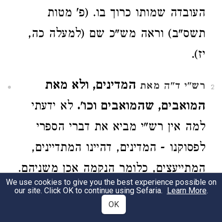
העובדה שמותו כרוך בו. (פ' מטות
תשס"ב) וראה מש"כ שם (למעלה כה,
יז).
המדינים, ולא מאת
רש"י ד"ה מאת
2
המואבים, שהמואבים וכו'.
לא ידעתי
למה אין רש"י מביא את דברי הספרי
לפסוקנו - המדינים, דהיינו המתדיינים,
המתייעצים, כלומר הנקמה אכן משניהם.
We use cookies to give you the best experience possible on
(פ' מטות מסעי תשמ"ז)
our site. Click OK to continue using Sefaria.
Learn More
.
OK
וראה מה שכתבתי למעלה (כה, א). (פ'