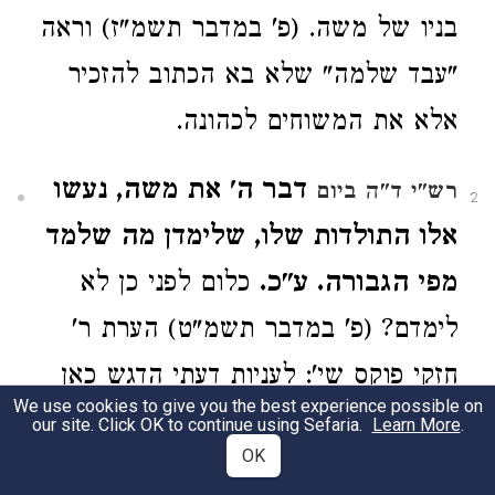
בניו של משה. (פ' במדבר תשמ"ז) וראה
"עבד שלמה" שלא בא הכתוב להזכיר
אלא את המשוחים לכהונה.
דבר ה' את משה, נעשו
רש"י ד"ה ביום
2
אלו התולדות שלו, שלימדן מה שלמד
מפי הגבורה. ע"כ.
כלום לפני כן לא
לימדם? (פ' במדבר תשמ"ט) הערת ר'
חזקי פוקס שי': לעניות דעתי הדגש כאן
We use cookies to give you the best experience possible on
הוא על המילים "מפי הגבורה". אכן
our site. Click OK to continue using Sefaria.
Learn More
.
OK
מסתבר שגם קודם לכן לימדם תורה