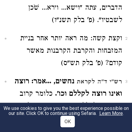
הדברים, עתה "וישא... וירא... שֹׁכן
לשבטיו". (פ' בלק תשנ"ו)
וקצת קשה: מה ראה יותר אחר בניית
2
המזבחות והקרבת הקרבנות מאשר
קודם? (פ' בלק תש"ס)
נחשים, ...אמר: רוצה
רש"י ד"ה לקראת
3
ואינו רוצה לקללם וכו'.
כלומר קרוב
שיתרצה לקללם, ואין חסר כאן אלא
We use cookies to give you the best experience possible on
our site. Click OK to continue using Sefaria.
Learn More
.
קיטרוג של עוון בכדי שיכריע ויסכים
OK
לכך. (פ' בלק תשנ"ב)