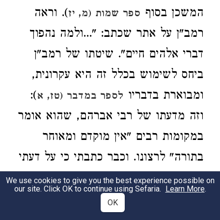
המשכן בסוף
). וראה
ספר שמות (מ, יז
רמב"ן על אתר שכתב: "...ולמה נהפוך
דברי אלהים חיים". שיטתו של רמב"ן
ביחס לשימוש בכלל זה היא עקרונית,
ומבוארת בדבריו
):
לספר במדבר (טז, א
וזה מדעתו של רבי אברהם, שהוא אומר
במקומות רבים "אין מוקדם ומאוחר
בתורה" לרצונו. וכבר כתבתי כי על דעתי
כל התורה כסדר זולתי במקום אשר
We use cookies to give you the best experience possible on
our site. Click OK to continue using Sefaria.
Learn More
.
יפרש הכתוב ההקדמה והאחור, וגם שם
OK