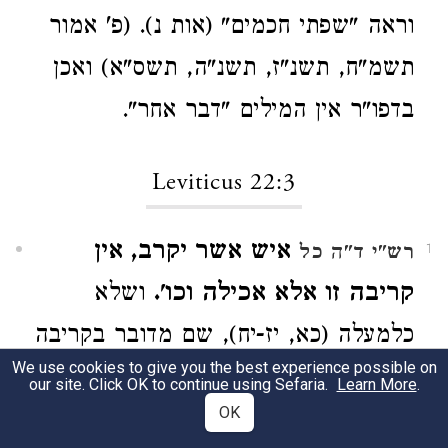
וראה "שפתי חכמים" (אות נ). (פ' אמור
תשמ"ח, תשנ"ז, תשנ"ה, תשס"א) ואכן
בדפו"ר אין המילים "דבר אחר".
Leviticus 22:3
איש אשר יקרב, אין
רש"י ד"ה כל
1
קריבה זו אלא אכילה וכו'.
ושלא
כלמעלה (כא, יז-יח), שם מדובר בקריבה
We use cookies to give you the best experience possible on
כדי להקריב קרבנות. (פ' אמור תשמ"ח)
our site. Click OK to continue using Sefaria.
Learn More
.
OK
שם. ...ולמדוה רבותינו מגזירה שוה;
2