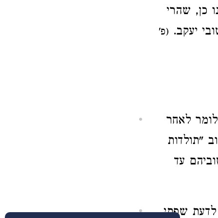
 כן, שהרי
ובי יעקב.
(פ'
ומר לאחר
ב "תולדות
וביהם עד
דעת שפתי