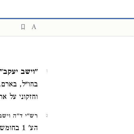
"וישב יעקב" ו
1
בחו"ל, בארם, 
וחזקוני על א
רש"י ד"ה וישב
2
הע' 1 בח