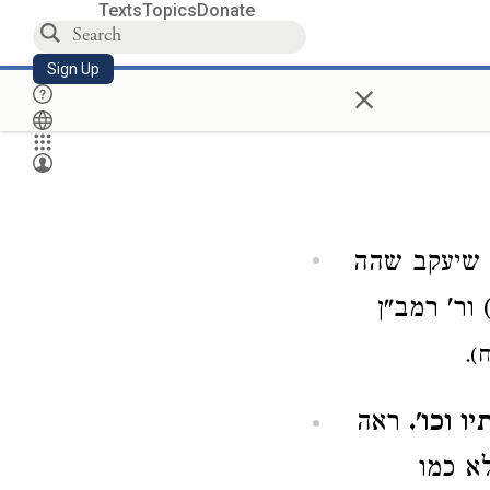
Texts
Topics
Donate
Sign Up
×
 שיעקב שהה
ור' רמב"ן
).
 וכו'.
ראה
לא כמו