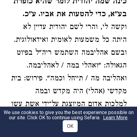
כינה שמה יהודית לומר שהיא כופרת
בע"א, כדי להטעות את אביו. ע"כ.
וקשה לי, והרי לשם יהודית עדיין לא
היתה כל משמעות לאומית ואידאולוגית.
ובשם אהליבמה השתמש ריה"ל בפיוט
הגאולה: "ואהלי במה / לאהליבמה.
ואהליבה מה / תייחל וכמה". פירוש: בית
מקדשי (אהלי) היה מקדש ובמה
למלכות אדום המיוצגת על־ידי אשת עשו
We use cookies to give you the best experience possible on
אהליבמה. ומנגד - אהליבה (היא
our site. Click OK to continue using Sefaria.
Learn More
.
OK
ירושלם,
) מה עוד תוכל
יחזקאל כג, ד