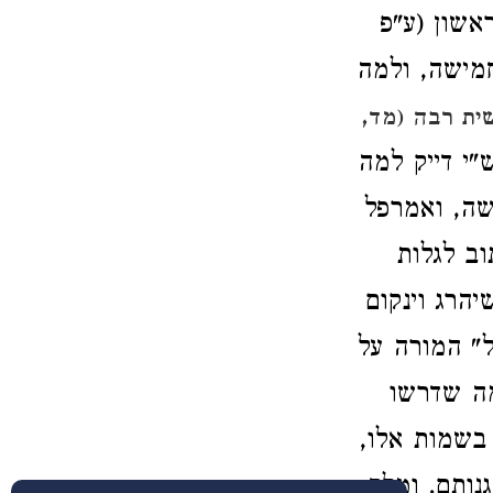
אשון (ע"פ
מישה, ולמה
ית רבה (מד,
"י דייק למה
שה, ואמרפל
ב לגלות
הרג וינקום
ל" המורה על
מה שדרשו
 בשמות אלו,
נותם. ומלך