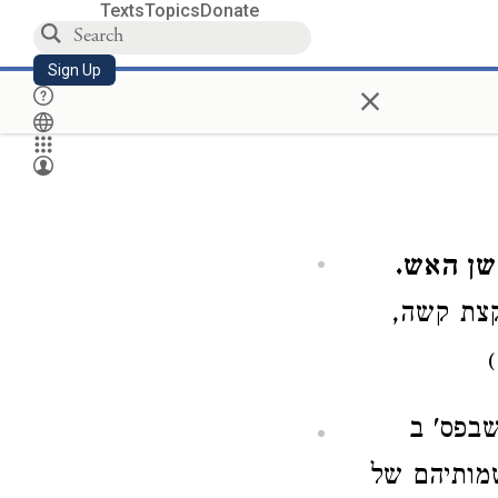
Texts
Topics
Donate
Sign Up
×
שן האש.
קצת קשה,
בפס' ב
שמותיהם של