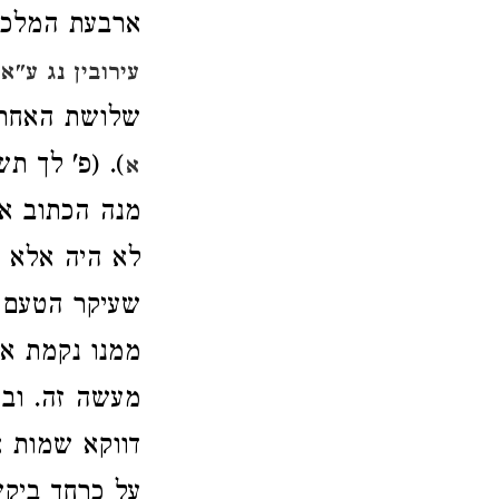
ארבעת המלכים
עירובין נג ע"א
שלושת האחרונ
). (פ' לך ת
א
מנה הכתוב א
לא היה אלא ה
שעיקר הטעם ש
ממנו נקמת אב
מעשה זה. וב
דווקא שמות א
על כרחך ביקש