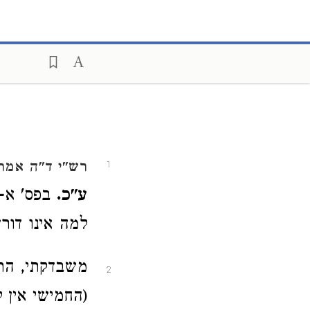
רש"י ד"ה אמר
1
ע"כ.
בפס' א-ב
למה אינו דו
משבדקתי, הת
2
(החמישי אין 