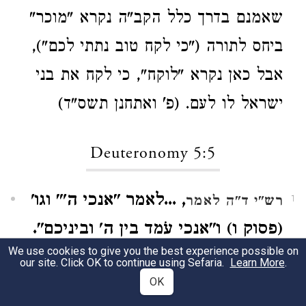
שאמנם בדרך כלל הקב"ה נקרא "מוכר"
ביחס לתורה ("כי לקח טוב נתתי לכם"),
אבל כאן נקרא "לוקח", כי לקח את בני
ישראל לו לעם. (פ' ואתחנן תשס"ד)
Deuteronomy 5:5
, ...לאמר "אנכי ה'" וגו'
רש"י ד"ה לאמר
1
(פסוק ו) ו"אנכי עֹמד בין ה' וביניכם".
We use cookies to give you the best experience possible on
ע"כ.
לפי רש"י תיבת "לאמר" האמורה
our site. Click OK to continue using Sefaria.
Learn More
.
OK
כאן, אינה קשורה לפסוק זה אלא