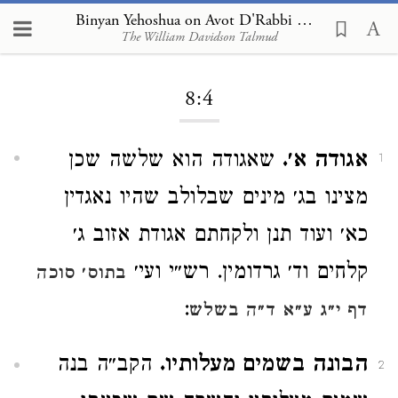
Binyan Yehoshua on Avot D'Rabbi Natan 8:4
The William Davidson Talmud
Loading...
8:4
אגודה א׳.
שאגודה הוא שלשה שכן
1
מצינו בג׳ מינים שבלולב שהיו נאגדין
כא׳ ועוד תנן ולקחתם אגודת אזוב ג׳
קלחים וד׳ גרדומין. רש״י ועי׳
בתוס׳ סוכה
:
דף י״ג ע״א ד״ה בשלש
הבונה בשמים מעלותיו.
הקב״ה בנה
2