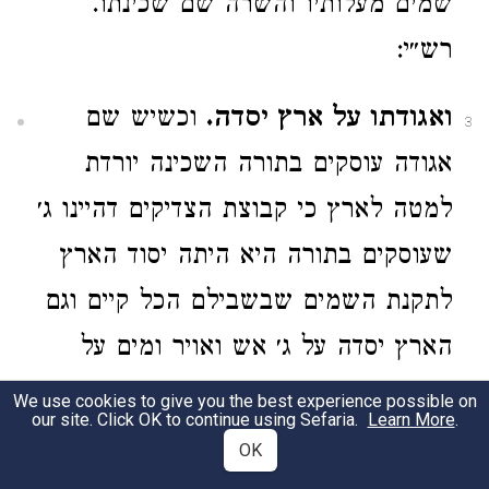
שמים מעלותיו והשרה שם שכינתו.
רש״י:
ואגודתו על ארץ יסדה.
וכשיש שם
3
אגודה עוסקים בתורה השכינה יורדת
למטה לארץ כי קבוצת הצדיקים דהיינו ג׳
שעוסקים בתורה היא היתה יסוד הארץ
לתקנת השמים שבשבילם הכל קיים וגם
הארץ יסדה על ג׳ אש ואויר ומים על
יסוד ארץ הם מקיפים. רש״י ור״ב:
We use cookies to give you the best experience possible on
our site. Click OK to continue using Sefaria.
Learn More
.
OK
ה׳ שמו.
כי שישראל שוין בעצה א׳
4