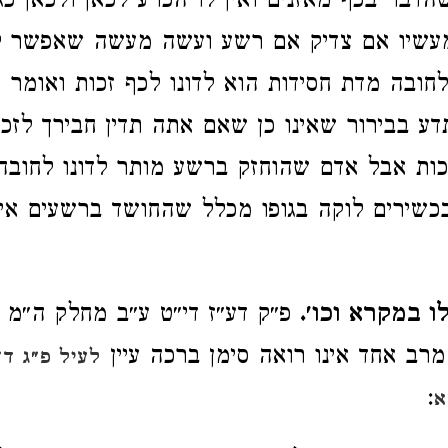
דבר בכף מאזנים ואין לו הכרע לכאן ולכאן כג
מעשיו אם צדיק אם רשע ועשה מעשה שאפשר לד
לחובה מדת חסידות הוא לדונו לכף זכות ואומר ש
ע בבירור שאינו כן שאם אתה תדין חבירך לזכות
כות אבל אדם שהוחזק ברשע מותר לדונו לחוב
שירים לוקה בגופו מכלל שהחושד ברשעים אינו
 במקרא וכו׳.
פ״ק דע״ז די״ט ע״ב מחלק ה״מ 
רב אחד אינו רואה סימן ברכה עיין
לעיל פ״ג ד
:
א