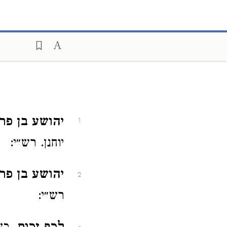
יהושע בן פר
1
יוחנן. רש״י:
יהושע בן פר
2
רש״י: