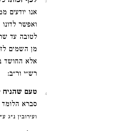
לכף זכות.
כשה
3
אנו יודעים מ
ואפשר לדונו 
לטובה עד שתד
מן השמים לז
אלא החושד בכ
רש״י ור״ב:
טעם שהניח לו
4
סברא הלומד מ
ועירובין נ״ג ע״