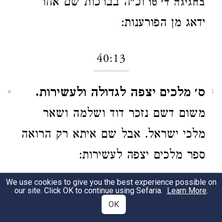
וכ״ה בברכות שם אחר
בחגיגה ד׳ טו
ידאג מן הפורענות:
40:13
ס׳ מלכים יצפה לגדולה ולעשירות.
1
משום דשם נזכר דוד ושלמה ושאר
מלכי ישראל. אבל שם איתא רק הרואה
ספר מלכים יצפה לעשירות:
We use cookies to give you the best experience possible on
ישעיה יצפה לנחמה.
דרוב ישעיה
2
our site. Click OK to continue using Sefaria.
Learn More
.
OK
נחמות. ורוב ירמיה פורענות ושם איתא