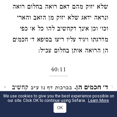
שלא יזוק מהם דאם רואה בחלום רואה
ונראה ידאג שלא יזוק מן הזאב והארי
וכו׳ וכן אינך דקחשיב להו כל א׳ כפי
מדרגתו ויגיד עליו ריעו בסיפא ד׳ חכמים
הן הרואה אותן בחלום עכ״ל:
40:11
ד׳ חכמים הן.
קחשיב
בברכות דף נז ע״ב
1
We use cookies to give you the best experience possible on
רק שלשה וליתא התם ריב״נ ע״ש:
our site. Click OK to continue using Sefaria.
Learn More
.
OK
ראב״ע יצפה לגדולה ולעשירות.
בן
2