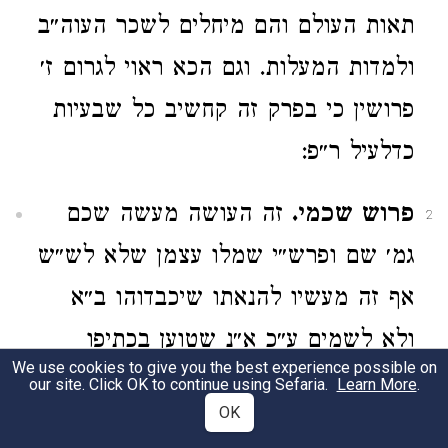
תאות העולם והם מיחלים לשכר העוה״ב
ולמדות המעלות. וגם הכא ראוי לגרום ז׳
פרושין כי בפרק זה קחשיב כל שבעיות
כדלעיל ר״פ:
פרוש שכמי.
זה העושה מעשה שכם
2
גמ׳ שם ופרש״י שמלו עצמן שלא לש״ש
אף זה מעשיו להנאתו שיכבדוהו ב״א
ולא לשמים ע״כ א״נ שטוען בכתיפו
We use cookies to give you the best experience possible on
עצים ואמר שהוא רודף בזה אחר מצות
our site. Click OK to continue using Sefaria.
Learn More
.
OK
סוכה. ערוך: