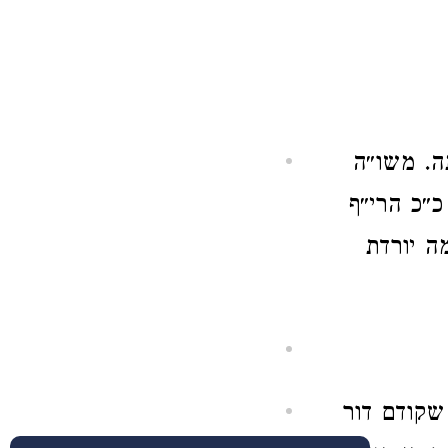
ה. משו״ה
״כ הרי״ף
ה יורדת
שקודם דור