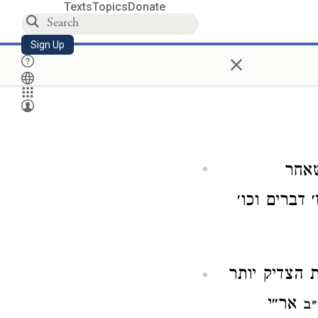
Texts
Topics
Donate
Sign Up
×
שאחר
דברים וכו׳
 הצדיק יותר
אר״י
״ב