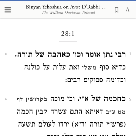
Binyan Yehoshua on Avot D'Rabbi Natan 28:1
The William Davidson Talmud
Loading...
28:1
רבי נתן אומר וכו׳ כאהבה של תורה.
1
כד״א סוף
ואת עלית על כולנה
משלי
וכדומה פסוקים רבים:
כחכמה של א״י.
וכן מוכח
בקדושין דף
2
דאיתא התם עשרה קבין חכמה
מט ע״ב
(פרש״י תורה וד״א) ירדו לעולם תשעה