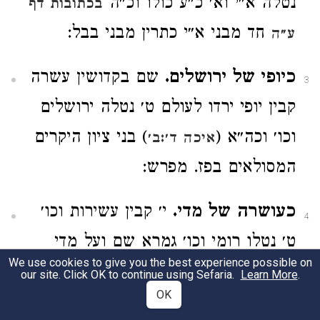
נטלה א״י וא׳ כ״ע כולו וכ״ה
בכתובות דף
חד מבני א״י כתרין מבני בבל:
ע״ה
כיופי של ירושלים.
שם בקדושין עשרה
3
קבין יופי ירדו לעולם ט׳ נטלה ירושלים
וכו׳ וכה״א (
) בני ציון היקרים
איכה ד׳:ב׳
המסולאים בפז. מפרש:
כעושרה של מדי.
י׳ קבין עשירות וכו׳
4
ט׳ נטלו רומי וכו׳ גמרא שם ועל מדי
We use cookies to give you the best experience possible on
קחשיב ט׳ קבין כנים ע״ש:
our site. Click OK to continue using Sefaria.
Learn More
.
OK
כגבורה של פרס.
שם י׳ קבין וכו׳ ט׳