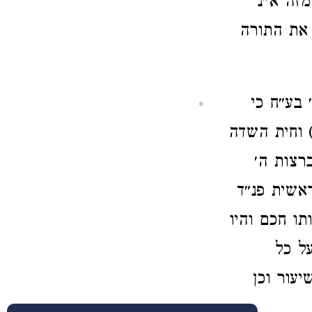
מזה א״נ
 את התורה
 בע״ח כי
 וחית השדה
רצות ה׳
אשית פנ״ד
תו חכם והיו
על כל
עור וכן