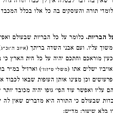
ר שאין בה דבר לבטלה אין לך כבוד תורה גדול 
ומדי תורה והעוסקים בה כל אלו בכלל המכבד
ל הבריות.
כלומר על כל הבריות שבעולם ואפי׳
שוך עליו. ועם אבני השדה בריתך (
)
איוב ה׳:כ״ג
עין מוראכם וחתכם יהיה על כל חית הארץ כי ב
ויביו ישלים אתו (
) וארז״ל במ״ר בר
משלי ט״ז:ז׳
פרעושים וכן מצינו אותן העופות שבאו לכבוד או
ם עליו ואפשר עוד הפי׳ גופו יהיה מכובד יותר 
דות שבעולם כי התורה היא מדברים שאין לה שי
 בלא שיעור: מד״ש: