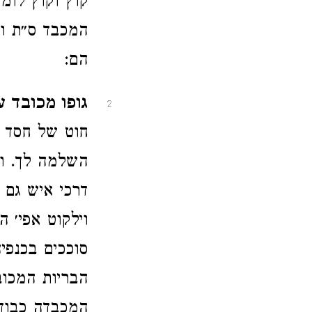
קוץ וקוץ לומ
המכבד ס״ת ול
הם:
גופו מכובד ע
2
חוט של חסד מ
השלמה לך. וכ
דרכי איש גם א
וילקוט אפי׳ ה
סוככים בכנפיה
הבריות המכוב
המכבדה כבודו