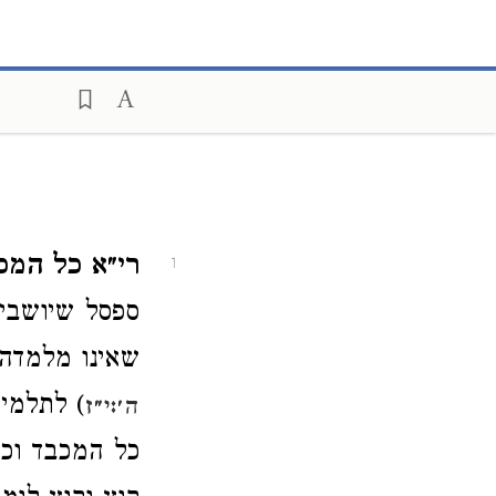
רי״א כל המכ
1
ספסל שיושבים
שאינו מלמדה 
) לתלמיד
ה׳:י״ז
כל המכבד וכו