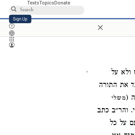
Texts
Topics
Donate
Sign Up
×
ולא על
ד את התורה
 (
משלי
י. והר״ב כתב
ם על כל