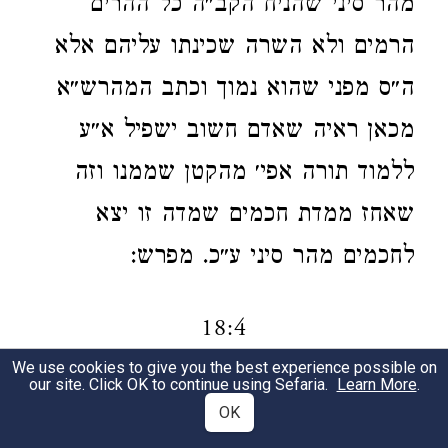
מהר סיני שהניח הקב״ה כל ההרים
הרמים ולא השרה שכינתו עליהם אלא
ה״ס מפני שהוא נמוך וכתב המהרש״א
מכאן ראיה שאדם חשוב ישפיל א״ע
ללמוד תורה אפי׳ מהקטן שממנו וזה
שאחז ממדת חכמים שמדה זו יצא
לחכמים מהר סיני ע״כ. מפרש:
18:4
We use cookies to give you the best experience possible on
our site. Click OK to continue using Sefaria.
Learn More
.
איסי ב״י וכו׳.
שם בגמרא [דגיטין סז]
1
OK
איתא איסי ב״י היה מונה שבחן ומהם