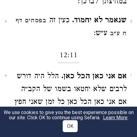
במחיצתך לברכך:
שנאמר לא יחמוד.
כעין זה
בפסחים דף
3
ע״ש:
ח ע״ב
12:11
אם אני כאן הכל כאן.
הלל היה דורש
1
לרבים שלא יחטאו בשמו של הקב״ה
אם אני כאן הכל כאן כל זמן שאני חפץ
We use cookies to give you the best experience possible on
בבית הזה ושכינתי שרויה בו יהיה כבודו
our site. Click OK to continue using Sefaria.
Learn More
.
OK
קיים ויבואו הכל כאן ואם תחטאו ואסלק