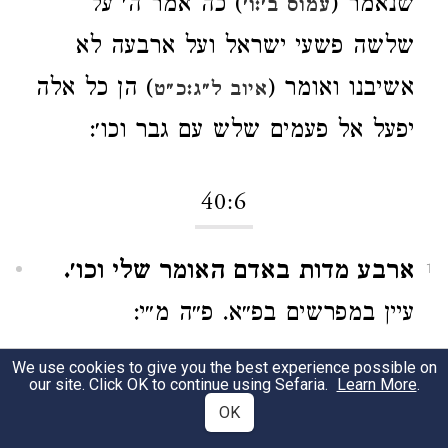
שנאמר (
) כה אמר ה׳ על
עמוס ב׳:ו׳
שלשה פשעי ישראל ועל ארבעה לא
אשיבנו ואומר (
) הן כל אלה
איוב ל״ג:כ״ט
יפעל אל פעמים שלש עם גבר וכו׳:
40:6
ארבע מדות באדם האומר שלי וכו׳.
1
עיין במפרשים בפ״א. פ״ה מ״י:
We use cookies to give you the best experience possible on
וי״א זו מדת סדום.
לא ידעתי לכוון אם
2
our site. Click OK to continue using Sefaria.
Learn More
.
OK
לא למד מה מדה בינונית או מדת סדום