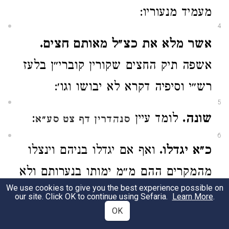
מעמיד מנעוריו:
4
אשר מלא את כצ״ל מאותם חצים.
אשפה תיק החצים שקורין קוברי״ן בלעז
רש״י וסיפיה דקרא לא יבושו וגו׳:
5
שונה.
לומד עיין
:
סנהדרין דף צט סע״א
6
כ״א יגדלו.
ואף אם יגדלו בניהם וינצלו
מהמקרים ההם מ״מ ימותו בנערותם ולא
We use cookies to give you the best experience possible on
יבואו לזמן שיקראו אדם וזהו ושכלתים
our site. Click OK to continue using Sefaria.
Learn More
.
OK
מאדם כי מי שבניו מתים קרוי שכול.