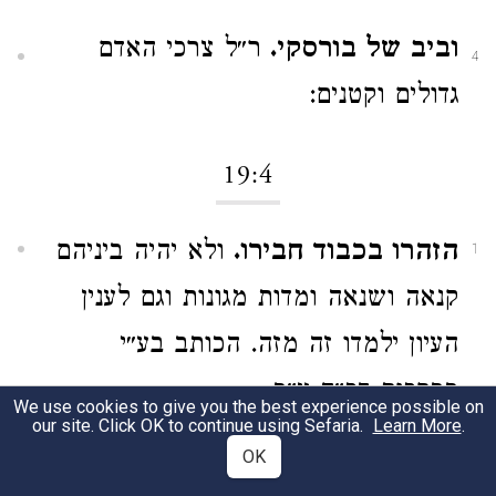
וביב של בורסקי.
ר״ל צרכי האדם
4
גדולים וקטנים:
19:4
הזהרו בכבוד חבירו.
ולא יהיה ביניהם
1
קנאה ושנאה ומדות מגונות וגם לענין
העיון ילמדו זה מזה. הכותב בע״י
בברכות דכ״ח ע״ב:
We use cookies to give you the best experience possible on
our site. Click OK to continue using Sefaria.
Learn More
.
וכשאתם מתפללים.
ר״ל שמלבד
OK
2