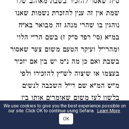
ס"ח שאסו' להזכיר בשבת מאוהב שלו
שמת אין זה ענין להזכרת נשמות שאנו
נוהגין בו שהרי מנהג זה מבואר בא"ח
במ"א (סי' רפד ס"ק ז) בשם הר"י הלוי
ומהרי"ל ועיקר הטעם משום צער שאסור
בשבת ואם כן מה נ"מ יש בין אם יזכיר
בעצמו או שיצוה לש"ץ להזכירו ולפי
מ"ש המ"א שם די"ל השכבה לנשים
בלשון לעז משום שאומרים אותו בין
We use cookies to give you the best experience possible on
הנשים והרי יש כאן צער א"ו דאין זה
our site. Click OK to continue using Sefaria.
Learn More
.
OK
ענין כלל למ"ש בס"ח דשם מיירי