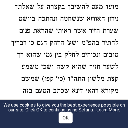
מועד מעט להשיבך בקצרה על שאלתך
נידון האווזא שנשחטה ונחתכה בוושט
שערת חזיר אשר ראיתי שהראת פנים
להתיר בהפ"מ ושע' הדחק הגם כי דבריך
טובים ונכוחים לחלק בין גמי שהוא רך
לשער חזיר שהוא קשה ושכן משמע
קצת מלשון התה"ד (סי' קפו) שמשם
מקורא דהאי דינא שכתב הטעם בזה
משום שכל דבר שהוא רך ופוגע בו
We use cookies to give you the best experience possible on
our site. Click OK to continue using Sefaria.
Learn More
.
חידוד הסכין אם הוא מתוח נחתך יותר
OK
מהרה מאם לא היה מתוח כו' משמע