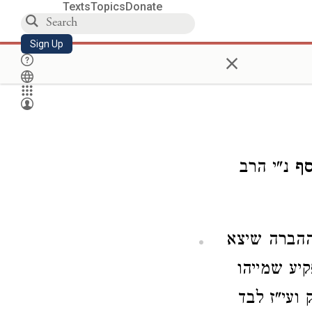
Texts
Topics
Donate
Sign Up
×
סף
נ"י הרב
 ההברה שיצא
יע שמייהו
ועי"ז לבד