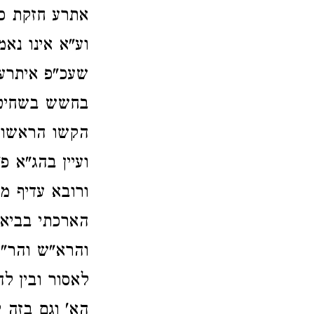
אתרע חזקת כש
וע"א אינו נא
שעכ"פ איתרע 
בחשש בשחיט' 
הקשו הראשוני
ועיין בהג"א 
ורובא עדיף מח
הארכתי בביאו
והרא"ש והר"ן
לאסור ובין ל
הא' וגם בזה 