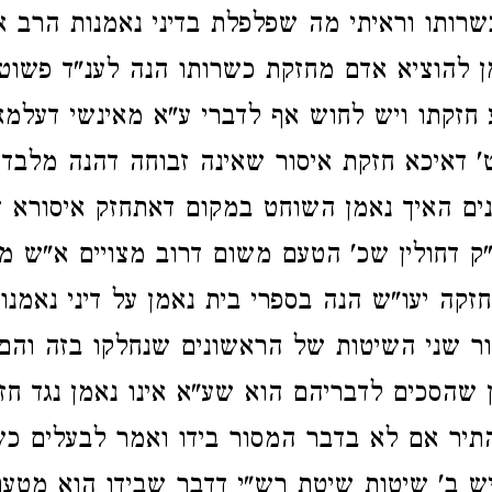
רותו וראיתי מה שפלפלת בדיני נאמנות הרב 
מן להוציא אדם מחזקת כשרותו הנה לענ"ד פשוט 
חזקתו ויש לחוש אף לדברי ע"א מאינשי דעלמא
דאיכא חזקת איסור שאינה זבוחה דהנה מלבד 
ם האיך נאמן השוחט במקום דאתחזק איסורא ד
פ"ק דחולין שכ' הטעם משום דרוב מצויים א"ש מ
זקה יעו"ש הנה בספרי בית נאמן על דיני נאמנו
ר שני השיטות של הראשונים שנחלקו בזה והם 
 שהסכים לדבריהם הוא שע"א אינו נאמן נגד חזק
התיר אם לא בדבר המסור בידו ואמר לבעלים כ
יש ב' שיטות שיטת רש"י דדבר שבידו הוא מטעם 