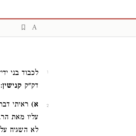
לכבוד בני יד
1
דק"ק
קנישין
:
א)
ראיתי דברי
2
עליו מאת הרב
לא השגיח על 