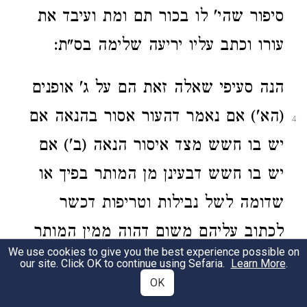
סיפור שהי' לו בכור תם ומת ועיבד את
עורו וכתב עליו יריעה שלימה בס"ת:
הנה סעיפי שאלה זאת הם על ג' אופנים
(הא') אם נאמר דהעור אסור בהנאה אם
4
יש בו חשש מצד איסור הנאה (ב') אם
יש בו חשש דבעינן מן המותר בפיך או
שדומה לשל נבילות וטריפות דכשר
לכתוב עליהם משום דהוה ממין המותר
We use cookies to give you the best experience possible on
בפיך (הג') אם נאמר דפסול אם הסופר
our site. Click OK to continue using Sefaria.
Learn More
.
OK
נאמן בזה לאחר שיצא הס"ת מתח"י ולפי