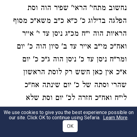
נחשוב מתחי' הראי' שפיר הוה וסת
הפלגה בדילוג כ' כ"א כ"ב משא"כ מסוף
הראיות הוה י"ח מכ"ג ניסן עד י' אייר
ואח"כ מי"ב אייר עד ב' סיון הוה כ' יום
ומר"ח ניסן עד כ' ניסן הוה ג"כ כ' יום
א"כ אין כאן חשש רק לוסת הראשון
שהרי וסתה של כ' יום שינתה אח"כ
לי"ח ואח"כ חזרה לכ' יום וסת שלא
נקבע נעקר בפעם אחת ועיין כרו"פ (סי'
We use cookies to give you the best experience possible on
our site. Click OK to continue using Sefaria.
Learn More
.
קפט סעיף יג) בהג"ה בענין הב' דיעות
OK