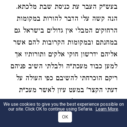
בעש"ק העבר עת כניסת שבת מלכתא.
הנה קשה עלי הדבר להורות במקומות
הרחוקים המבלי אין גדולים בישראל גם
במחנתם ובמקומות הקרובות להם אשר
אליהם ידרשון חוקי אלקים ותורותיו אך
למען כבוד מעכת"ה ולבלתי השיב פניהם
ריקם הוכרחתי להשיבם כפי העולה על
דעתי הקצר' במעט עיון לאשר מעכ"ת
דחק את השעה להשיב במהרה אם יש
We use cookies to give you the best experience possible on
our site. Click OK to continue using Sefaria.
Learn More
.
למצוא איזה התיר אודות אשר לא השיגו
OK
אנשי קהלתו רשיון לעשו' עירובין ע"פ