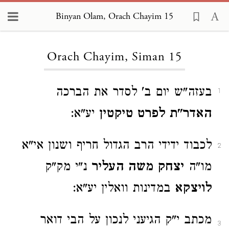
Binyan Olam, Orach Chayim 15
Loading...
Orach Chayim, Siman 15
בעזה"ש יום ב' לסדר את הברכה
1
האדר"ת לפרט טיקטין
יע"א:
לכבוד ידידי הרב הגדול חריף ושנון אי"א
2
מו"ה
יצחק משה העליר
נ"י מק"ק
לויצקא
במדינות וואלין יע"א:
מכתב י"ק הגיעני לנכון על הבי דואר
3