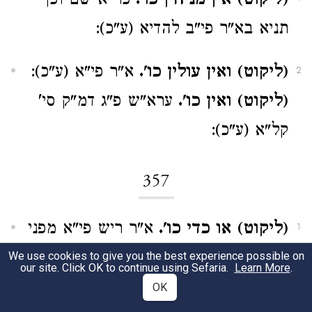
(ליקוט) אין מניחין כו'.
כר"א שם וכן
תניא בא"ר פי"ב להדיא (ע"כ):
(ליקוט) ואין עולין כו'.
א"ר פי"א (ע"כ):
2
(ליקוט) ואין כו'.
ערא"ש פ"ג דמ"ק סי'
קל"א (ע"כ):
357
(ליקוט) או כדי כו'.
א"ר ריש פי"א מפני
1
שאמרו כל המלין כו' (ע"כ):
We use cookies to give you the best experience possible on
our site. Click OK to continue using Sefaria.
Learn More
.
OK
(ליקוט) או שהיו גשמים כו'.
א"ר פ"ט
2