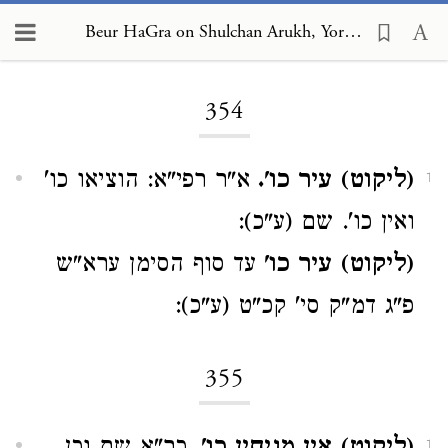
Beur HaGra on Shulchan Arukh, Yoreh De'ah 354
Loading...
354
(ליקוט) עיר כו'.
א"ר רפי"א: הוציאו כו'
1
ואין כו'. שם (ע"כ):
(ליקוט) עיר כו'
עד סוף הסימן ערא"ש
פ"ג דמ"ק סי' קכ"ט (ע"כ):
355
1