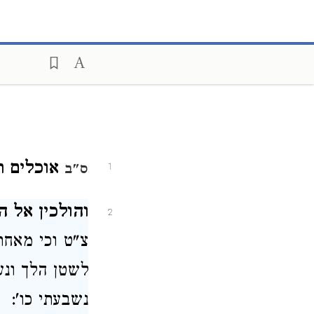
אוכלים ר
ס"ב
1
והולכין אל ה
2
צ"ט וכי מאחר
לשטן הלך ונע
נשבעתי כו':