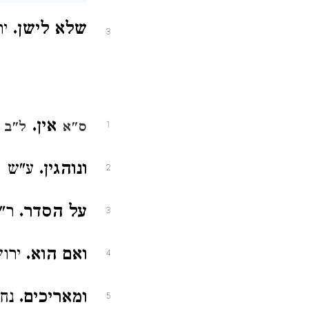
שלא לישן.
יר
3
אין.
ס"א
ל"ב ב
1
ונוהגין.
ע"ש ש
2
על הסדר.
ר"
3
ואם הוא.
ירו
4
ומאריכים.
נח
5