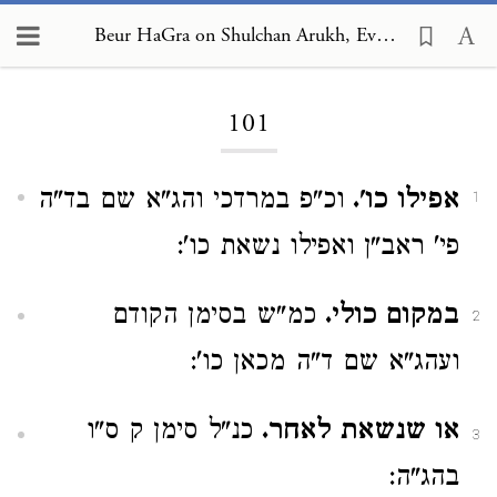
Beur HaGra on Shulchan Arukh, Even HaEzer 101
Loading...
101
אפילו כו'.
וכ"פ במרדכי והג"א שם בד"ה
1
פי' ראב"ן ואפילו נשאת כו':
במקום כולי.
כמ"ש בסימן הקודם
2
ועהג"א שם ד"ה מכאן כו':
או שנשאת לאחר.
כנ"ל סימן ק ס"ו
3
בהג"ה: