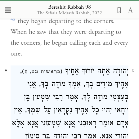
Bereshit Rabbah 98
When they saw that he was rebuking them,
The Sefaria Midrash Rabbah, 2022
46
they began departing to the corners.
When he saw that they were departing to
the corners, he began calling each and every
one.
,
יְהוּדָה אַתָּה יוֹדוּךָ אַחֶיךָ
)
(
6
בראשית מט, ח
אַחֶיךָ מוֹדִים בְּךָ, אִמְךָ מוֹדָה בְּךָ, אֲנִי
בְּעַצְמִי מוֹדֶה לָךְ, אָמַר רַבִּי שִׁמְעוֹן בֶּן
יוֹחָאי יִהְיוּ כָּל אַחֶיךָ נִקְרָאִין עַל שִׁמְךָ, אֵין
אָדָם אוֹמֵר רְאוּבֵנִי אֲנָא שִׁמְעוֹנִי אֲנָא אֶלָּא
יְהוּדִי אֲנָא. אָמַר רַבִּי יְהוּדה בַּר סִימוֹן