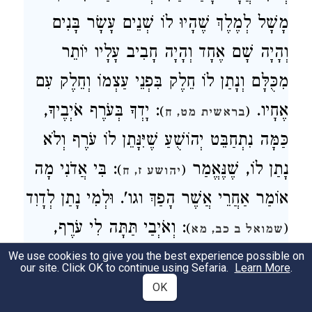
מָשָׁל לְמֶלֶךְ שֶׁהָיוּ לוֹ שְׁנֵים עָשָׂר בָּנִים
וְהָיָה שָׁם אֶחָד וְהָיָה חָבִיב עָלָיו יוֹתֵר
מִכֻּלָּם וְנָתַן לוֹ חֵלֶק בִּפְנֵי עַצְמוֹ וְחֵלֶק עִם
אֶחָיו.
: יָדְךָ בְּעֹרֶף אֹיְבֶיךָ,
)
(
בראשית מט, ח
כַּמָּה נִתְחַבֵּט יְהוֹשֻׁעַ שֶׁיִּנָּתֵן לוֹ עֹרֶף וְלֹא
נָתַן לוֹ, שֶׁנֶּאֱמַר
: בִּי אֲדֹנִי מָה
)
(
יהושע ז, ח
אוֹמַר אַחֲרֵי אֲשֶׁר הָפַךְ וגו'. וּלְמִי נָתַן לְדָוִד
: וְאֹיְבַי תַּתָּה לִי עֹרֶף,
)
(
שמואל ב כב, מא
לָמָה שֶׁהָיוּ פַּטְרִיקִין שֶׁלּוֹ, שֶׁכָּתוּב בּוֹ: יָדְךָ
We use cookies to give you the best experience possible on
our site. Click OK to continue using Sefaria.
Learn More
.
בְּעֹרֶף אֹיְבֶיךָ. וְיִשְׁתַּחֲווּ לְךָ בְּנֵי אָבִיךָ, הָכָא
OK