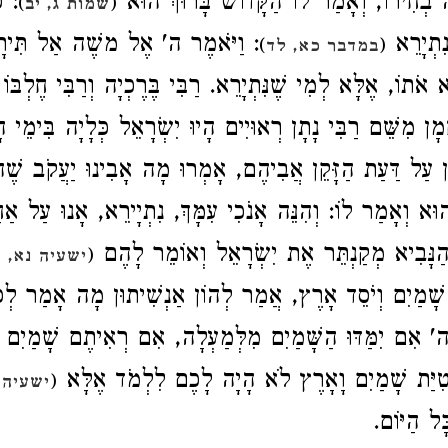
: חִירוֹ, וְאָמַר לוֹ הַקָּדוֹשׁ בָּרוּךְ הוּא
כִּ
)
(
שמות ג, יב
נִתְיָרֵא
וַיֹּאמֶר ה' אֶל משֶׁה אַל תִּירָא 
)
(
במדבר כא, לד
ֹתוֹ, אֶלָּא לְמִי שֶׁנִּתְיָרֵא. רַבִּי בֶּרֶכְיָה וְרַבִּי חֶלְבּוֹ 
ָן מִשֵּׁם רַבִּי נָתָן רְאוּיִים הָיוּ יִשְׂרָאֵל כְּלָיָה בִּימֵי הָ
ָּן עַל דַּעַת הַזָּקֵן אֲבִיהֶם, אָמְרוּ מָה אָבִינוּ יַעֲקֹב שֶׁה
הוּא וְאָמַר לוֹ: וְהִנֵּה אָנֹכִי עִמָּךְ, נִתְיָירֵא, אָנוּ עַל אַ
הַנָּבִיא מְקַנְתֵּר אֶת יִשְׂרָאֵל וְאוֹמֵר לָהֶם
(
ישעיה נא, י
שָׁמַיִם וְיֹסֵד אָרֶץ, אֲמַר לְהוֹן אַנְשִׁיתוּן מָה אָמַר לְ
ִם יִמַּדּוּ הַשָּׁמַיִם מִלְּמַעְלָה, אִם רְאִיתֶם שָׁמַיִם שֶׁמ
ִיַּת שָׁמַיִם וָאָרֶץ לֹא הָיָה לָכֶם לִלְמֹד אֶלָּא
(
ישעיה נ
ָּל הַיּוֹם