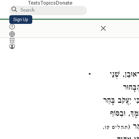
Texts
Topics
Donate
Sign Up
×
, וּבֵן, שְׁנֵי
ַבָּחוּר
: י יַעֲקֹב בָּחַר
: ךְ, וּבַסּוֹף
ֱמַר
(
תהלים קו,