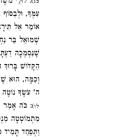
לוּלֵי משֶׁה בְ
)
כג
עִמְּךָ, וּלְבַסּוֹף 
אוֹמֵר אַל תִּירָא א
שְׁמוּאֵל בַּר נַחְמ
שֶׁנִּסְמְכָה דַעְת
הַקָּדוֹשׁ בָּרוּךְ 
וְכַמָּה, הוּא שֶׁ
ה' עֹשֶׂךָ נוֹטֶה 
כֹּה אָמַר ה' א
)
לו
מִתְמוֹטְטָה מִנְט
וַתְּפַחֵד תָּמִיד כ.