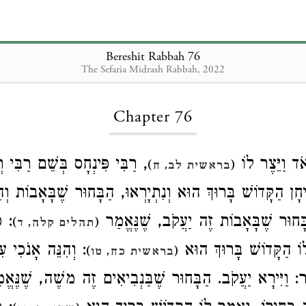
Bereshit Rabbah 76
The Sefaria Midrash Rabbah, 2022
Loading...
Chapter 76
אֹד וַיֵּצֶר לוֹ
רַבִּי פִּינְחָס בְּשֵׁם רַבִּי רְא
)
(
בראשית לב, ח
חָן הַקָּדוֹשׁ בָּרוּךְ הוּא וְנִתְיָרְאוּ, הַבָּחוּר שֶׁבָּאָבוֹת וְה
בָּחוּר שֶׁבָּאָבוֹת זֶה יַעֲקֹב, שֶׁנֶּאֱמַר
כִּ
)
(
תהלים קלה, ד
וֹ הַקָּדוֹשׁ בָּרוּךְ הוּא
וְהִנֵּה אָנֹכִי עִמָּ
)
(
בראשית כח, טו
ַר: וַיִּירָא יַעֲקֹב. הַבָּחוּר שֶׁבַּנְבִיאִים זֶה משֶׁה, שֶׁנֶּא