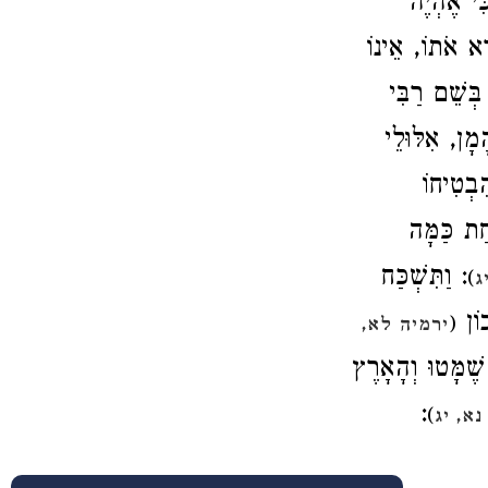
: י אֶהְיֶה
: אֹתוֹ, אֵינוֹ
בְּשֵׁם רַבִּי
מָן, אִלּוּלֵי
ִבְטִיחוֹ
חַת כַּמָּה
: וַתִּשְׁכַּח
)
ג
כוֹן
(
ירמיה לא,
: ָּטוּ וְהָאָרֶץ
:
)
א, יג