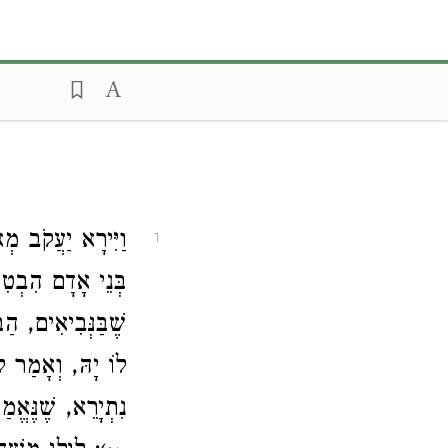
וַיִּירָא יַעֲקֹב מְ
1
בְּנֵי אָדָם הִבְטִי
שֶׁבַּנְּבִיאִים, הַ
לוֹ יָהּ, וְאָמַר ל
נִתְיָרֵא, שֶׁנֶּאֱמ