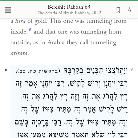
Bereshit Rabbah 63
tunneling under his father in order to take
The Sefaria Midrash Rabbah, 2022
a
litra
of gold. This one was tunneling from
8
inside,
and that one was tunneling from
outside, as in Arabia they call tunneling
atirata
.
,
וַיִתְרֹצֲצוּ הַבָּנִים בְּקִרְבָּהּ
)
(
6
בראשית כה, כב
רַבִּי יוֹחָנָן וְרֵישׁ לָקִישׁ, רַבִּי יוֹחָנָן אָמַר זֶה
רָץ לַהֲרֹג אֶת זֶה וְזֶה רָץ לַהֲרֹג אֶת זֶה.
רֵישׁ לָקִישׁ אָמַר זֶה מַתִּיר צִוּוּיוֹ שֶׁל זֶה
וְזֶה מַתִּיר צִוּוּיוֹ שֶׁל זֶה. רַבִּי בֶּרֶכְיָה בְּשֵׁם
רַבִּי לֵוִי שֶׁלֹא תֹאמַר מִשֶּׁיָּצָא מִמְּעֵי אִמּוֹ