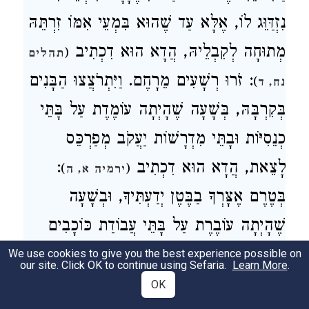
נִזְדַּוֵּג לוֹ, אֶלָּא עַד שֶׁהוּא בִּמְעֵי אִמּוֹ זִרְתֵּהּ
מְתוּחָה לְקִבְלֵיהּ, הֲדָא הוּא דִכְתִיב
(
תהלים
: זֹרוּ רְשָׁעִים מֵרָחֶם. וַיִּתְרֹצֲצוּ הַבָּנִים
)
נח, ד
בְּקִרְבָּהּ, בְּשָׁעָה שֶׁהָיְתָה עוֹמֶדֶת עַל בָּתֵּי
כְנֵסִיּוֹת וּבָתֵּי מִדְרָשׁוֹת יַעֲקֹב מְפַרְכֵּס
:
לָצֵאת, הֲדָא הוּא דִכְתִיב
)
(
ירמיה א, ה
בְּטֶרֶם אֶצָּרְךָ בַבֶּטֶן יְדַעְתִּיךָ, וּבְשָׁעָה
שֶׁהָיְתָה עוֹבֶרֶת עַל בָּתֵּי עֲבוֹדַת כּוֹכָבִים
עֵשָׂו רָץ וּמְפַרְכֵּס לָצֵאת, הֲדָא הוּא
We use cookies to give you the best experience possible on
our site. Click OK to continue using Sefaria.
Learn More
.
דִכְתִיב: זֹרוּ רְשָׁעִים מֵרָחֶם. וַתֹּאמֶר אִם כֵּן
OK