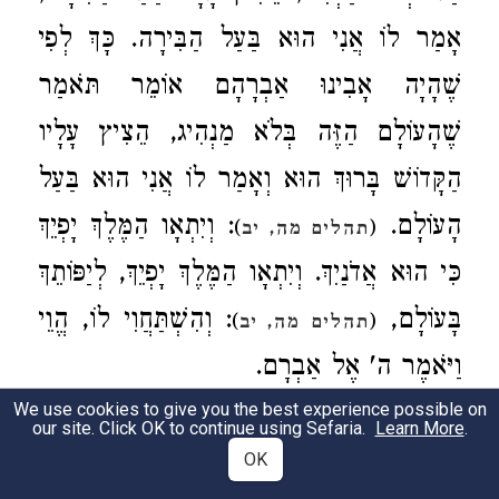
אָמַר לוֹ אֲנִי הוּא בַּעַל הַבִּירָה. כָּךְ לְפִי
שֶׁהָיָה אָבִינוּ אַבְרָהָם אוֹמֵר תֹּאמַר
שֶׁהָעוֹלָם הַזֶּה בְּלֹא מַנְהִיג, הֵצִיץ עָלָיו
הַקָּדוֹשׁ בָּרוּךְ הוּא וְאָמַר לוֹ אֲנִי הוּא בַּעַל
הָעוֹלָם.
: וְיִתְאָו הַמֶּלֶךְ יָפְיֵךְ
)
(
תהלים מה, יב
כִּי הוּא אֲדֹנַיִךְ. וְיִתְאָו הַמֶּלֶךְ יָפְיֵךְ, לְיַפּוֹתֵךְ
בָּעוֹלָם,
: וְהִשְׁתַּחֲוִי לוֹ, הֱוֵי
)
(
תהלים מה, יב
וַיֹּאמֶר ה' אֶל אַבְרָם.
We use cookies to give you the best experience possible on
our site. Click OK to continue using Sefaria.
Learn More
.
וַיֹּאמֶר ה' אֶל אַבְרָם
, רַבִּי
)
(
ב
בראשית יב, א
OK
בֶּרֶכְיָה פָּתַח
: לְרֵיחַ
)
(
שיר השירים א, ג