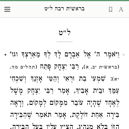
בראשית רבה ל״ט
Loading...
ל״ט
וַיֹּאמֶר ה' אֶל אַבְרָם לֶךְ לְךָ מֵאַרְצְךָ וגו'
א
, רַבִּי יִצְחָק פָּתַח
(
)
(
בראשית יב, א
תהלים מה,
: שִׁמְעִי בַת וּרְאִי וְהַטִּי אָזְנֵךְ וְשִׁכְחִי
)
יא
עַמֵּךְ וּבֵית אָבִיךְ, אָמַר רַבִּי יִצְחָק מָשָׁל
לְאֶחָד שֶׁהָיָה עוֹבֵר מִמָּקוֹם לְמָקוֹם, וְרָאָה
בִּירָה אַחַת דּוֹלֶקֶת, אָמַר תֹּאמַר שֶׁהַבִּירָה
הַזּוֹ בְּלֹא מַנְהִיג, הֵצִיץ עָלָיו בַּעַל הַבִּירָה,