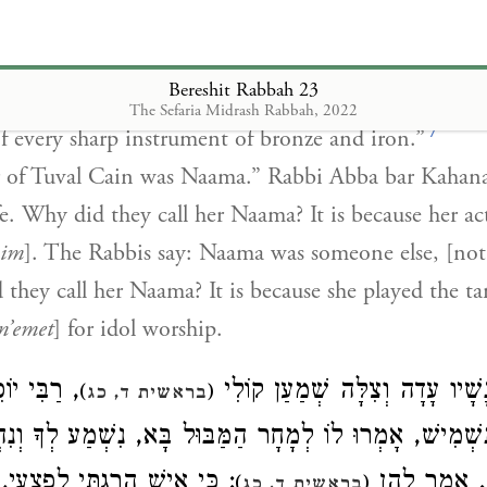
o, gave birth, to Tuval Cain.” Rabbi Yehoshua of Sik
abbi Levi: This one improved upon [
tibel
] Cain’s tr
Bereshit Rabbah 23
ut he did not have an instrument with which to kill,
The Sefaria Midrash Rabbah, 2022
7
of every sharp instrument of bronze and iron.”
er of Tuval Cain was Naama.” Rabbi Abba bar Kahan
e. Why did they call her Naama? It is because her ac
mim
]. The Rabbis say: Naama was someone else, [not 
hey call her Naama? It is because she played the t
n’emet
] for idol worship.
ָשָׁיו עָדָה וְצִלָּה שְׁמַעַן קוֹלִי
רַבִּי יוֹסֵ
)
(
בראשית ד, כג
שְׁמִישׁ, אָמְרוּ לוֹ לְמָחָר הַמַּבּוּל בָּא, נִשְׁמַע לְךָ וְנִהְ
ה. אָמַר לָהֶן
כִּי אִישׁ הָרַגְתִּי לְפִצְעִי, שֶׁ
)
(
בראשית ד, כג