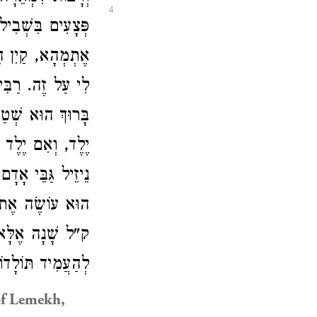
4
פְּצָעִים בִּשְׁבִי,
אֶתְמְהָא, קַיִן הָר
לִי עַל זֶה. רַבִּ
בָּרוּךְ הוּא שְׁטַר
יֶלֶד, וְאִם יֶלֶד
נֵיזֵיל גַּבֵּי אָדָ
הוּא עוֹשֶׂה אֶת שֶׁ
ק"ל שָׁנָה אֶלָּא כּ
לְהַעֲמִיד תּוֹלָד.
 of Lemekh,