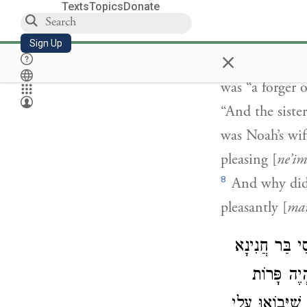
Texts
Topics
Donate
“And Tzila, to
the name of R
Sign Up
×
Cain killed, b
was “a forger 
“And the sist
was Noah’s wif
pleasing [
ne’i
8
And why did t
pleasantly [
ma
, י בַּר חֲנִינָא
יֶה פָּרוֹת
: יָּבוֹאוּ עָלַי