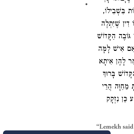
: ֹת בִּשְׁבִילוֹ
 דִין שֶׁיִּתְלֶה
ּוֹבֶה הַקָּדוֹשׁ
ן אִם אִישׁ לָמָּה
מַר לָהֶן אִיתָא
ָּדוֹשׁ בָּרוּךְ
ָ מֵחַוָּה הֲרֵי
ע כֵּן נִזְקָק
“Lemekh said 