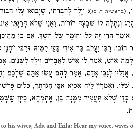
לוֹ
וְיֶלֶד לְחַבֻּרָתִי, שֶׁיָבוֹאוּ עָלַי חַבּוּרו,
)
(
בראשית ד, כג
ַג וְנִתְלָה לוֹ שִׁבְעָה דּוֹרוֹת, וַאֲנִי שֶׁלֹא הָרַגְתִּי אֵינוֹ
י אוֹמֵר הֲרֵי זֶה קַל וָחוֹמֶר שֶׁל חשֶׁךְ, אִם כֵּן מֵהֵיכָן ג
 חוֹבוֹ. רַבִּי יַעֲקֹב בַּר אִידֵי בָּעֵי קַמֵּיהּ דְּרַבִּי יוֹחָנָ
 לָמָּה אִישׁ, אָמַר לוֹ אִישׁ לְאֵבָרִים וְיֶלֶד לְשָׁנִים. אָ
ם, אֲזַלּוּן לְגַבֵּי אָדָם, אָמַר לָהֶם עֲשׂוּ אַתֶּם שֶׁלָּכֶם וְהַק
לּוֹ. וְאָמְרִין לֵיהּ אַסְיָא אַסֵּי חִגְרְתָךְ, כְּלוּם פָּרַשְׁתּ
ְדֵי שֶׁלֹא תַּעֲמִיד מִמֶּנָּהּ בֵּן, אֶתְמְהָא, כֵּיוָן שֶׁשָּׁמַ
וֹת
to his wives, Ada and Tzila: Hear my voice, wives