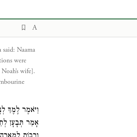
hnin said in
ansgression;
 but this one
a said: Naama
tions were
Noah’s wife].
ambourine
וַיֹּאמֶר לֶמֶךְ לְנ
אָמַר תְּבָעָן לְתַ
וְרָבוֹת לִמְאֵרָ