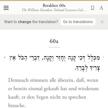
Berakhot 60a
The William Davidson Talmud
(Lazarus Goldschmidt, 1929)
×
Want to
change
the translation?
Go to translations
Loading...
60a
מִכְּלָל דְּכִי קָנָה וְחָזַר וְקָנָה, דִּבְרֵי הַכֹּל אֵין
1
צָרִיךְ לְבָרֵךְ.
Demnach stimmen alle überein, daß, wenn
er bereits einmal gekauft hat und wiederum
kauft, er den Segen nicht zu sprechen
brauche.