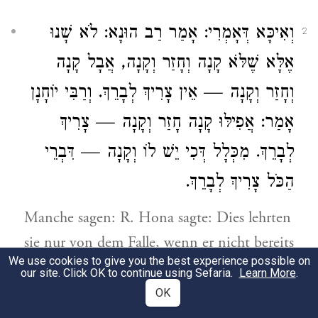
וְאִיכָּא דְּאָמְרִי: אָמַר
רַב הוּנָא
: לֹא שָׁנוּ
2
אֶלָּא שֶׁלֹּא קָנָה וְחָזַר וְקָנָה, אֲבָל קָנָה
וְחָזַר וְקָנָה — אֵין צָרִיךְ לְבָרֵךְ.
וְרַבִּי יוֹחָנָן
אָמַר: אֲפִילּוּ קָנָה חָזַר וְקָנָה — צָרִיךְ
לְבָרֵךְ. מִכְּלָל דְּכִי יֵשׁ לוֹ וְקָנָה — דִּבְרֵי
הַכֹּל צָרִיךְ לְבָרֵךְ.
Manche sagen: R. Hona sagte: Dies lehrten
sie nur von dem Falle, wenn er nicht bereits
We use cookies to give you the best experience possible on
einmal gekauft hat und wiederum kauft,
our site. Click OK to continue using Sefaria.
Learn More
.
wenn er aber bereits einmal gekauft hat und
OK
wiederum kauft, braucht er den Segen nicht