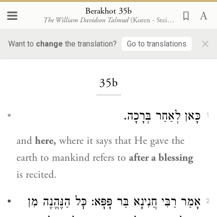
Berakhot 35b
The William Davidson Talmud
(Koren - Steinsaltz)
×
Want to
change
the translation?
Go to translations
Loading...
35b
כָּאן לְאַחַר בְּרָכָה.
1
and
here,
where it says that He gave the
earth to mankind refers to
after a blessing
is recited.
אָמַר
רַבִּי חֲנִינָא בַּר פָּפָּא
: כׇּל הַנֶּהֱנֶה מִן
2