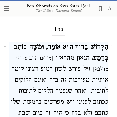
Ben Yehoyada on Bava Batra 15a:1
The William Davidson Talmud
Loading...
15a
הַקָּדוֹשׁ בָּרוּךְ הוּא אוֹמֵר, וּמֹשֶׁה כּוֹתֵב
1
בְּדֶמַע.
הגאון מהרא"ו
[מורינו הרב אליהו
ז"ל פירש לשון דמוע רצונו לומר
מוילנא]
אותיות מעורבות זה בזה ואינם חלוקים
לתיבות, ואחר שנפטר חלקום לתיבות
ככתוב לפנינו ויש מפרשים בדמעות שלו
כתבם ולא בדיו כי היה זה ביום שבת