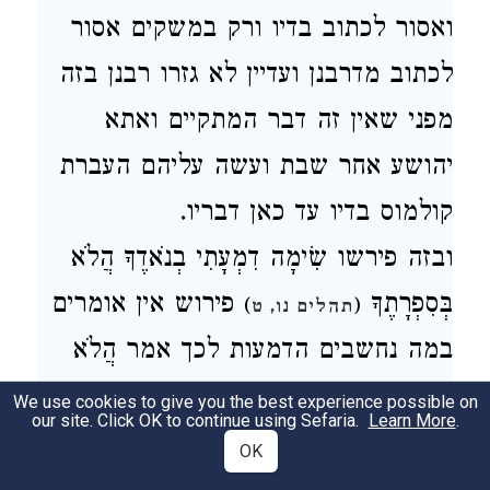
ואסור לכתוב בדיו ורק במשקים אסור
לכתוב מדרבנן ועדיין לא גזרו רבנן בזה
מפני שאין זה דבר המתקיים ואתא
יהושע אחר שבת ועשה עליהם העברת
קולמוס בדיו עד כאן דבריו.
ובזה פירשו שִׂימָה דִמְעָתִי בְנֹאדֶךָ הֲלֹא
בְּסִפְרָתֶךָ
פירוש אין אומרים
)
(
תהלים נו, ט
במה נחשבים הדמעות לכך אמר הֲלֹא
בְּסִפְרָתֶךָ ספר תורה שנכתב סופו בדמעות
We use cookies to give you the best experience possible on
our site. Click OK to continue using Sefaria.
Learn More
.
עד כאן דבריו.
OK