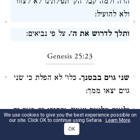
הרה ולמה קבל הק' תפילתינו לא לעזור
ולא להועיל:
3
ותלך לדרוש את ה'.
על פי נביאים:
Genesis 25:23
שני גוים בבטנך.
כלו' לא הפלת כי שני
1
גוים יצאו ממך:
ולאום מלאום יאמץ.
יתחזקו זה כנגד זה
2
We use cookies to give you the best experience possible on
our site. Click OK to continue using Sefaria.
Learn More
.
שלא יהיה שלום ביניהם ולפיכך המזל
OK
גורם שנראים כמתלחמים כי כן דרך