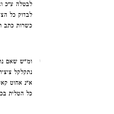
לבטלה ע"כ וא
לבדוק כל הצי
כשרות כתב רב
ומ"ש שאם נת
1
נתקלקל ציצית
א"נ אחוט קאי
כל הטלית בכ