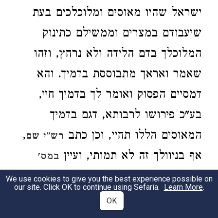
ישראל שהיו מאוסים ומלוכלכים בעת
שיעבודם במצרים וממשילם כתינוק
המלוכלך בדם הלידה ולא נרחץ, וזהו
שאמר ואראך מתבוססת בדמיך. והא
דמסיים הפסוק ואומר לך בדמיך חיי,
בע"כ פירושו לרבותא, דגם בדמיך
המאוסים הללו תחיי, וכן כתב
,
רש"י שם
אף בניוולך זה לא תמותי, ועיין
במס'
) דאמר דאבותינו נכנסו
כריתות (דף ט'
We use cookies to give you the best experience possible on
our site. Click OK to continue using Sefaria.
Learn More
.
בברית בדם מילה, ודרש ליה מהך קרא
OK