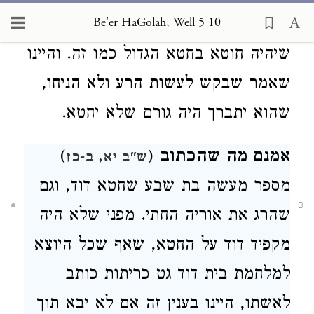
Be'er HaGolah, Well 5 10
שהם יסודי העולם
, ואין הדעת נותן
שיהיה חוטא בחטא הגדול כמו זה
. והיינו
שאמר שבקש לעשות הרע ולא הניחו,
שהוא יתברך היה גורם שלא יחטא
.
אמנם מה שהכתוב
(
)
ש"ב יא, ב-כז
מספר מעשה בת שבע שחטא דוד, וגם
3
שהרג את אוריה החתי. מפני שלא היה
מקפיד דוד על החטא, שאף שכל היוצא
למלחמת בית דוד גט כריתות כותב
לאשתו
, היינו בענין זה אם לא יבא תוך